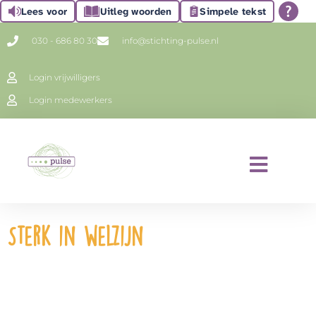
Lees voor
Uitleg woorden
Simpele tekst
030 - 686 80 30
info@stichting-pulse.nl
Login vrijwilligers
Login medewerkers
Sterk in welzijn
Stichting Pulse is een welzijnsorganisatie.
Welzijn van mensen heeft
te maken met goede lichamelijke en psychische gezondheid,
een
fijne leefomgeving en genoeg sociale contacten.