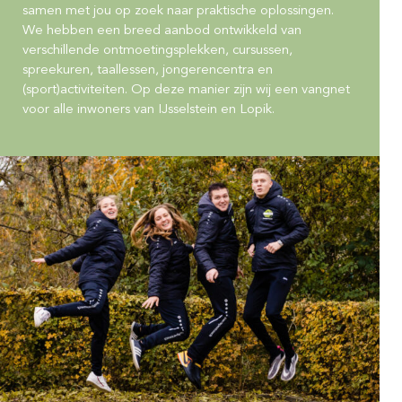
samen met jou op zoek naar praktische oplossingen.
We hebben een breed aanbod ontwikkeld van
verschillende ontmoetingsplekken, cursussen,
spreekuren, taallessen, jongerencentra en
(sport)activiteiten. Op deze manier zijn wij een vangnet
voor alle inwoners van IJsselstein en Lopik.