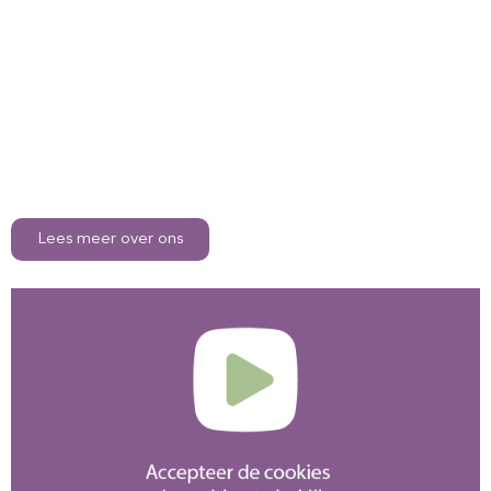
Soms zit het leven tegen in de vorm van bijvoorbeeld ziekte,
eenzaamheid, financiële problemen of een taalbarrière. Dit zijn
kwetsbaarheden waar je niet om vraagt maar die soms onderdeel
zijn van het dagelijkse leven. Stichting Pulse is er voor alle
kinderen, jongeren, volwassenen en ouderen die zich in zo’n
kwetsbare situatie bevinden.
Lees meer over ons