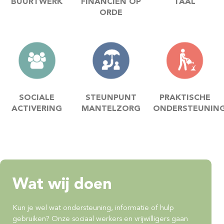
BUURTWERK
FINANCIËN OP
TAAL
ORDE
SOCIALE
STEUNPUNT
PRAKTISCHE
ACTIVERING
MANTELZORG
ONDERSTEUNIN
Wat wij doen
Kun je wel wat ondersteuning, informatie of hulp
gebruiken? Onze sociaal werkers en vrijwilligers gaan