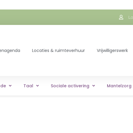
Lo
itenagenda
Locaties & ruimteverhuur
Vrijwilligerswerk
rde
Taal
Sociale activering
Mantelzorg