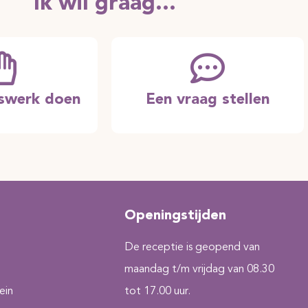
Ik wil graag...
erswerk doen
Een vraag stellen
Openingstijden
De receptie is geopend van
maandag t/m vrijdag van 08.30
ein
tot 17.00 uur.