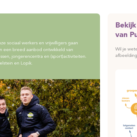
Bekij
van Pu
e sociaal werkers en vrijwilligers gaan
Wil je wet
en een breed aanbod ontwikkeld van
afbeelding
sen, jongerencentra en (sport)activiteiten.
elstein en Lopik.