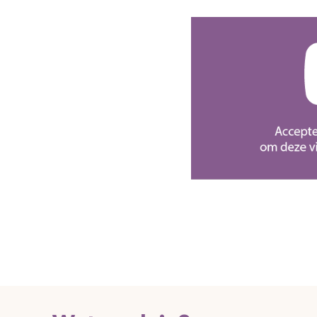
en heeft te maken met goede
ing en genoeg sociale
e, eenzaamheid, financiële
r je niet om vraagt maar die
 is er voor alle kinderen,
e situatie bevinden.