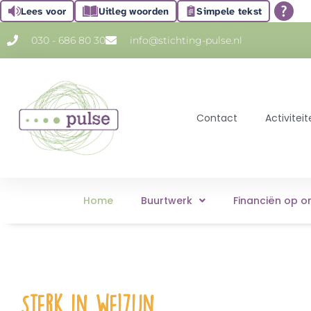
Lees voor
Uitleg woorden
Simpele tekst
030 - 686 80 30
info@stichting-pulse.nl
Contact
Activite
Home
Buurtwerk
Financiën op o
Sterk in welzijn