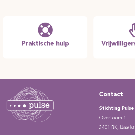
Praktische hulp
Vrijwillig
Contact
Stichting Pulse
Overtoom 1
3401 BK, IJsselst