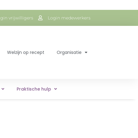
gin vrijwilligers
Login medewerkers
Welzijn op recept
Organisatie
Praktische hulp