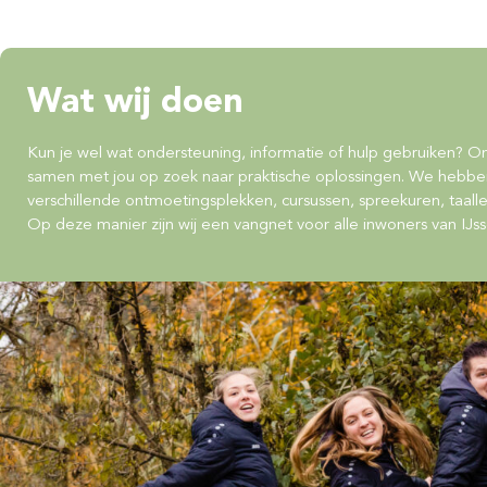
Wat wij doen
Kun je wel wat ondersteuning, informatie of hulp gebruiken? Onz
samen met jou op zoek naar praktische oplossingen. We hebb
verschillende ontmoetingsplekken, cursussen, spreekuren, taalles
Op deze manier zijn wij een vangnet voor alle inwoners van IJss