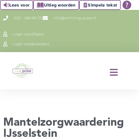
Lees voor
Uitleg woorden
Simpele tekst
030 - 686 80 30
info@stichting-pulse.nl
Login vrijwilligers
Login medewerkers
Mantelzorgwaardering
IJsselstein