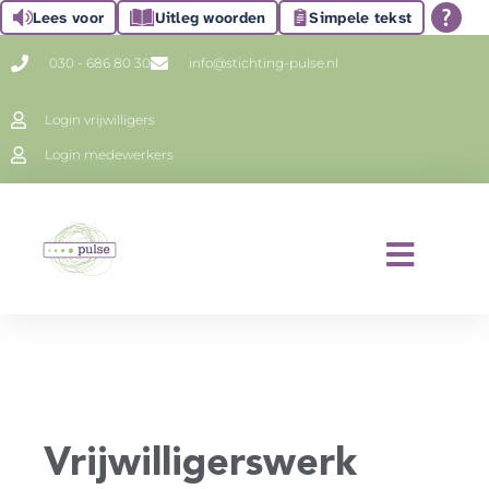
Lees voor
Uitleg woorden
Simpele tekst
030 - 686 80 30
info@stichting-pulse.nl
Login vrijwilligers
Login medewerkers
Vrijwilligerswerk