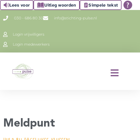
Lees voor
Uitleg woorden
Simpele tekst
030 - 686 80 30
info@stichting-pulse.nl
Login vrijwilligers
Login medewerkers
Meldpunt