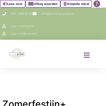
Lees voor
Uitleg woorden
Simpele tekst
030 - 686 80 30
info@stichting-pulse.nl
Login vrijwilligers
Login medewerkers
Zomerfestijn+