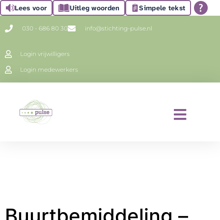
Lees voor
Uitleg woorden
Simpele tekst
030 - 686 80 30
info@stichting-pulse.nl
Login vrijwilligers
Login medewerkers
Buurtbemiddeling –