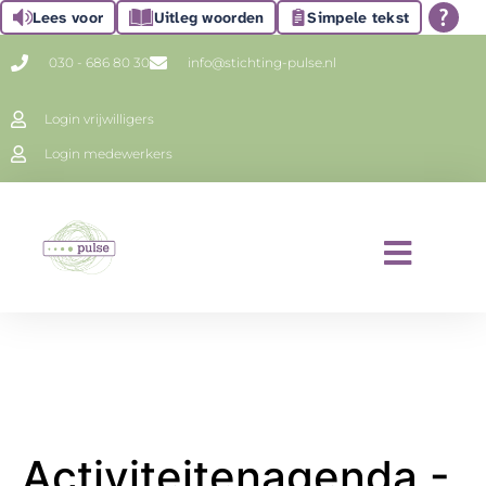
Lees voor
Uitleg woorden
Simpele tekst
030 - 686 80 30
info@stichting-pulse.nl
Login vrijwilligers
Login medewerkers
Activiteitenagenda -