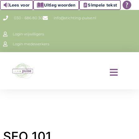
Lees voor
Uitleg woorden
Simpele tekst
030 - 686 80 30
info@stichting-pulse.nl
Login vrijwilligers
Login medewerkers
SEO 101