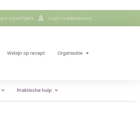
gin vrijwilligers
Login medewerkers
Welzijn op recept
Organisatie
Praktische hulp