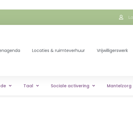
Lo
itenagenda
Locaties & ruimteverhuur
Vrijwilligerswerk
rde
Taal
Sociale activering
Mantelzorg