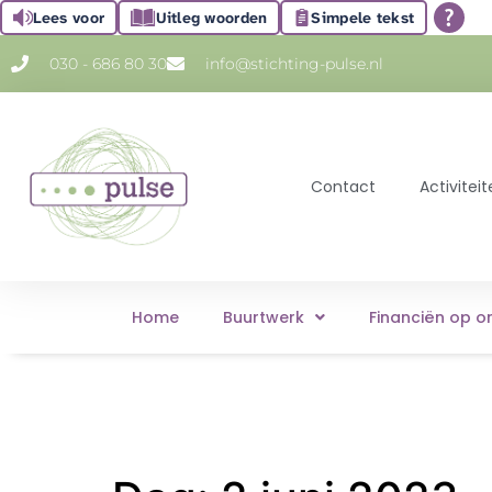
Lees voor
Uitleg woorden
Simpele tekst
030 - 686 80 30
info@stichting-pulse.nl
Contact
Activite
Home
Buurtwerk
Financiën op o